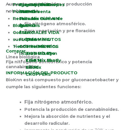
Aumenta cannabinoides y producción
Preguntas Frecuentes
Tree Mix BioDrop
Hogar y jardin
notablemente
Puntos de venta
NUEVO
Cannabis
Resultados
Tree Mix BioK-NN
Manual – Cultivo de
fija nitrógeno atmosférico.
Blog
NUEVO
Cannabis
Para vegetación y pre floración
Contacto
ESENCIALES VIDA
suscripcion
FLORES Y FRUTOS
Tree Mix G
Tienda
COMPLEMENTOS
Tree Mix Mico
Tree Mix A
Comprar
INSECTICIDAS
Tree Mix Pro
Tree Mix F
Tree Mix Zym
Linea biológica
Tree Mix N
Tree Mix Candy
Tree Mix Shot
Kill BTI
Fija nitrógeno atmosférico y potencia
cannabinoides.
Silicio
Kill Mix
INFORMACIÓN DEL PRODUCTO
CROPPERS
BioKnn está compuesto por gluconacetobacter y
cumple las siguientes funciones:
Fija nitrógeno atmosférico.
Potencia la producción de cannabinoides.
Mejora la absorción de nutrientes y el
desarrollo radicular.